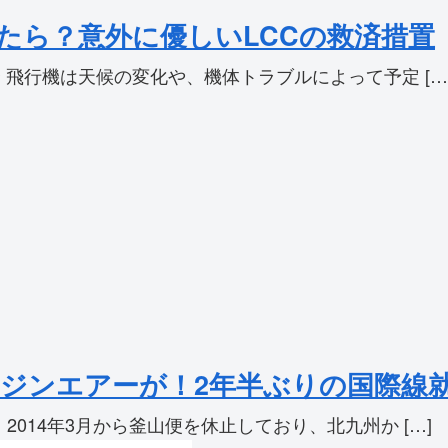
たら？意外に優しいLCCの救済措置
 飛行機は天候の変化や、機体トラブルによって予定 […
CCジンエアーが！2年半ぶりの国際線
014年3月から釜山便を休止しており、北九州か […]