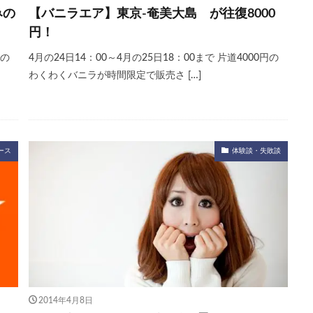
みの
【バニラエア】東京-奄美大島 が往復8000
円！
港の
4月の24日14：00～4月の25日18：00まで 片道4000円の
わくわくバニラが時間限定で販売さ […]
ース
体験談・失敗談
2014年4月8日