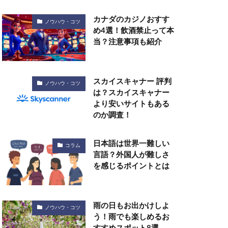
カナダのカジノおすす
ノウハウ・コツ
め4選！飲酒禁止って本
当？注意事項も紹介
スカイスキャナー 評判
ノウハウ・コツ
は？スカイスキャナー
より安いサイトもある
のか調査！
日本語は世界一難しい
コラム
言語？外国人が難しさ
を感じるポイントとは
雨の日もお出かけしよ
ノウハウ・コツ
う！雨でも楽しめるお