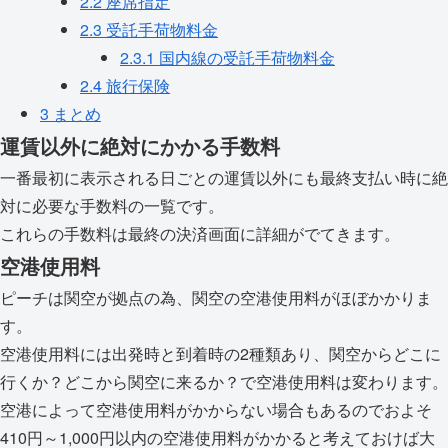
2.2
座席指定
2.3
受託手荷物料金
2.3.1
国内線の受託手荷物料金
2.4
旅行保険
3
まとめ
運賃以外に絶対にかかる手数料
一番最初に表示される日ごとの運賃以外にも最終支払い時に絶
対に必要な手数料の一覧です。
これらの手数料は最終の決済画面に詳細がでてきます。
空港使用料
ピーチは関空が拠点の為、関空の空港使用料がほぼかかりま
す。
空港使用料には出発時と到着時の2種類あり、関空からどこに
行くか？どこから関空に来るか？で空港使用料は変わります。
空港によって空港使用料がかからない場合もあるのでおよそ
410円～1,000円以内の空港使用料がかかると考えておけば大