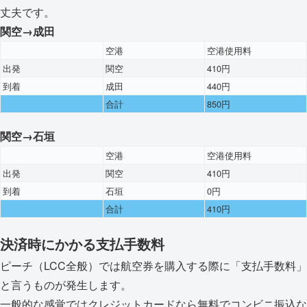
丈夫です。
関空→成田
空港
空港使用料
出発
関空
410円
到着
成田
440円
合計
850円
関空→石垣
空港
空港使用料
出発
関空
410円
到着
石垣
0円
合計
410円
決済時にかかる支払手数料
ピーチ（LCC全般）では航空券を購入する際に「支払手数料」
と言うものが発生します。
一般的な感覚ではクレジットカードなら無料でコンビニ振込な