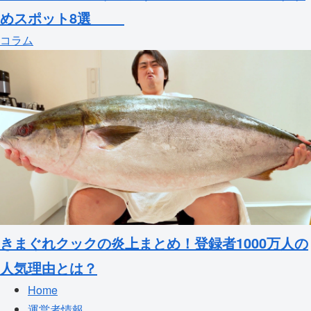
めスポット8選
コラム
きまぐれクックの炎上まとめ！登録者1000万人の
人気理由とは？
Home
運営者情報